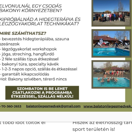
kran kérdeznek meg
érezni, és megdöbbenve
fedeztem fel izomlázat 
tokat mint a tüzet, és
gyakran heti 2-3x edzen
 és csúfoltak is, de
években. A sajgó törzsi
rajtam súlyfelesleg. A
emlékeztettek, hogy tén
vókat kerestem, ha
megfelelő törzserő hiány
találtam valamit.
hátfájástól megszabadulá
nem volt
pár hét edzés után!
szás maradt meg
Három év után beleuntam
yire nem tudtam
Veszprém között, így ha
Veszprémben folytattam 
n, ugye milyen „cuki”
és ebben az évben letette
akkori RKC rendszerben(R
latt alakult ki nálam a
2017-ben lettem főállású
ás szokása, ami azóta
méter) túra alatt jött a
jt, és hiányérzetet
hazajövetelem után.
 több időt töltök el
Hiszek az élethosszig tart
sport területén is!