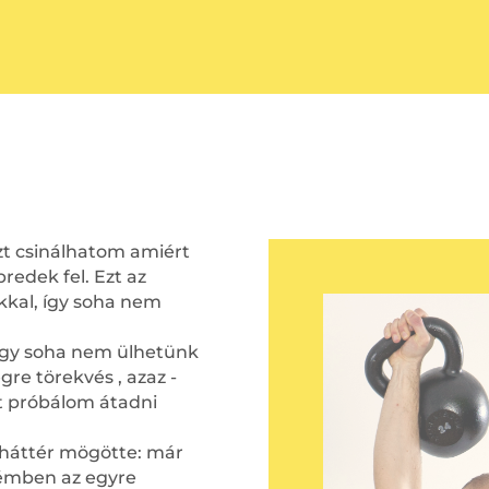
t csinálhatom amiért
redek fel. Ezt az
kal, így soha nem
 így soha nem ülhetünk
gre törekvés , azaz -
t próbálom átadni
i háttér mögötte: már
rémben az egyre