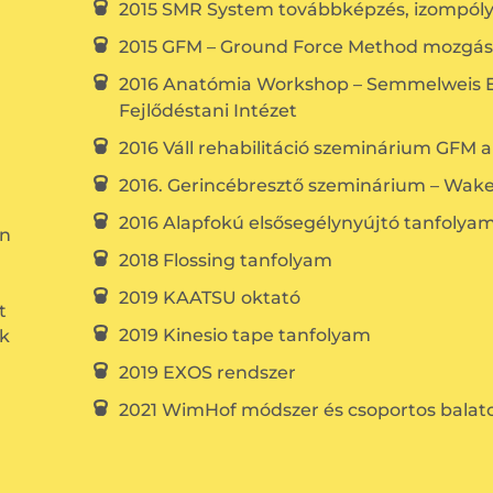
2015 SMR System továbbképzés, izompólya
2015 GFM – Ground Force Method mozgásren
2016 Anatómia Workshop – Semmelweis E
Fejlődéstani Intézet
2016 Váll rehabilitáció szeminárium GFM 
2016. Gerincébresztő szeminárium – Wak
2016 Alapfokú elsősegélynyújtó tanfolya
in
2018 Flossing tanfolyam
2019 KAATSU oktató
t
2019 Kinesio tape tanfolyam
ök
2019 EXOS rendszer
2021 WimHof módszer és csoportos balato