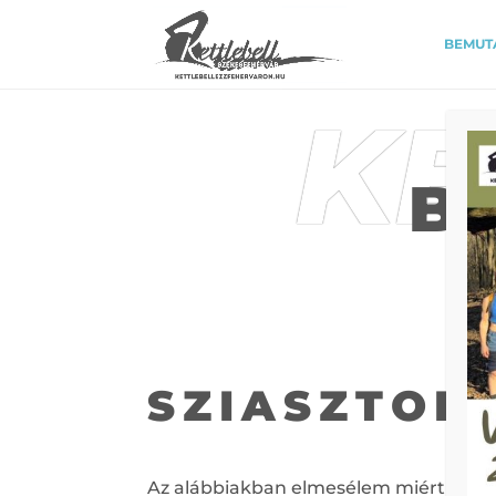
https://www.kettlebellveszprem.hu/
BEMUT
KE
B
SZIASZTOK!
Az alábbiakban elmesélem miért lette