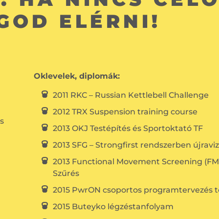
GOD ELÉRNI!
Oklevelek, diplomák:
2011 RKC – Russian Kettlebell Challenge
2012 TRX Suspension training course
s
2013 OKJ Testépítés és Sportoktató TF
2013 SFG – Strongfirst rendszerben újraviz
2013 Functional Movement Screening (FMS
Szűrés
2015 PwrON csoportos programtervezés 
2015 Buteyko légzéstanfolyam