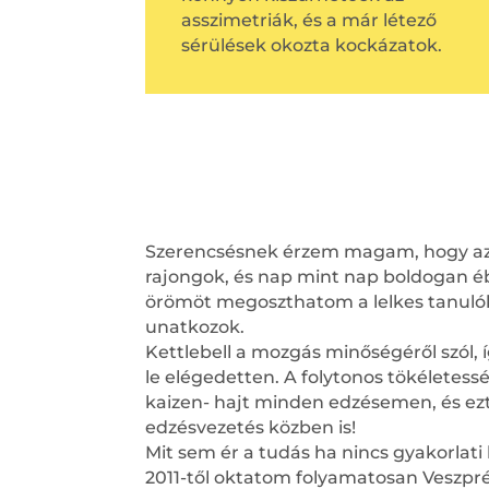
asszimetriák, és a már létező
sérülések okozta kockázatok.
Szerencsésnek érzem magam, hogy az
rajongok, és nap mint nap boldogan éb
örömöt megoszthatom a lelkes tanulók
unatkozok.
Kettlebell a mozgás minőségéről szól,
le elégedetten. A folytonos tökéletessé
kaizen- hajt minden edzésemen, és ez
edzésvezetés közben is!
Mit sem ér a tudás ha nincs gyakorlat
2011-től oktatom folyamatosan Veszp