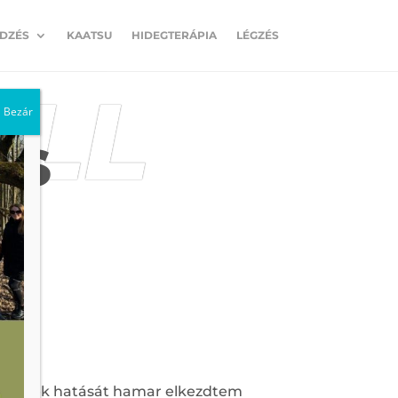
EDZÉS
KAATSU
HIDEGTERÁPIA
LÉGZÉS
ELL
Bezár
ÁS
 edzések hatását hamar elkezdtem