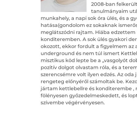
2008-ban felkerül
tanulmányaim után
munkahely, a napi sok óra ülés, és a g
hatása(gondolom ez sokaknak ismerős
meglátszódni rajtam. Hiába edzettem
konditeremben. A sok ülés gyakori de
okozott, ekkor fordult a figyelmem az
underground és nem túl ismert Kettlebe
misztikus köd lepte be a „vasgolyót dob
pozitív dolgot olvastam róla, és a te
szerencsémre volt ilyen edzés. Az oda 
rengeteg előnyéről számoltak be. Ke
jártam kettlebellre és konditerembe , 
fölényesen győzedelmeskedett, és lop
szívembe végérvényesen.