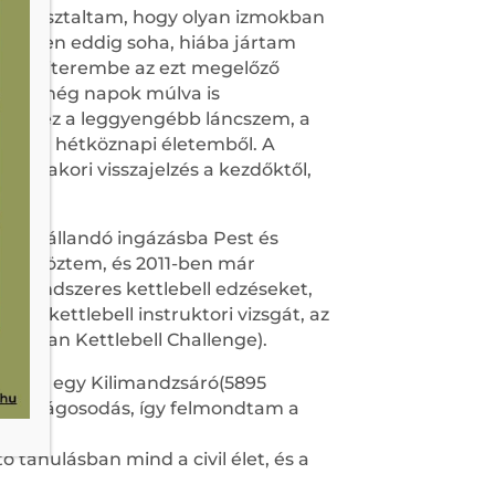
 tapasztaltam, hogy olyan izmokban
amikben eddig soha, hiába jártam
i konditerembe az ezt megelőző
zmok még napok múlva is
yleg ez a leggyengébb láncszem, a
zott a hétköznapi életemből. A
s gyakori visszajelzés a kezdőktől,
 az állandó ingázásba Pest és
zaköltöztem, és 2011-ben már
a rendszeres kettlebell edzéseket,
m a kettlebell instruktori vizsgát, az
ussian Kettlebell Challenge).
 edző, egy Kilimandzsáró(5895
 megvilágosodás, így felmondtam a
ó tanulásban mind a civil élet, és a