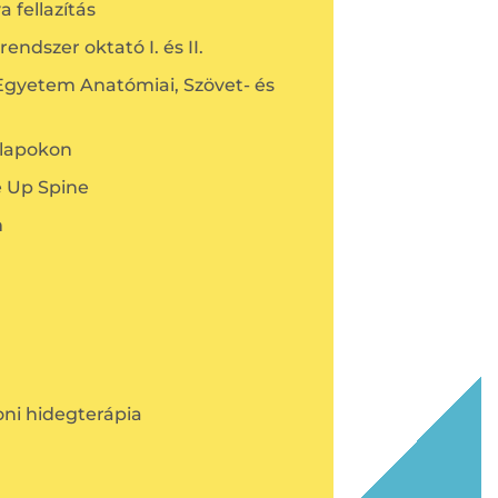
 fellazítás
dszer oktató I. és II.
gyetem Anatómiai, Szövet- és
alapokon
e Up Spine
m
ni hidegterápia