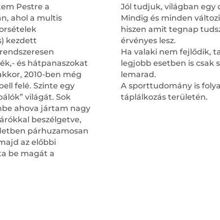
tem Pestre a
Jól tudjuk, világban egy 
, ahol a multis
Mindig és minden változik
yorsételek
hiszen amit tegnap tuds
) kezdett
érvényes lesz.
 rendszeresen
Ha valaki nem fejlődik, 
rék,- és hátpanaszokat
legjobb esetben is csak 
 akkor, 2010-ben még
lemarad.
ll felé. Szinte egy
A sporttudomány is foly
álók” világát. Sok
táplálkozás területén.
rembe ahova jártam nagy
járókkal beszélgetve,
zdetben párhuzamosan
majd az előbbi
ta be magát a