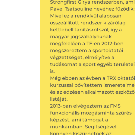
Strongfirst Girya rendszerben, ami
Pavel Tsatsouline nevéhez fűződik:
Mivel ez a rendkívül alaposan
összeállított rendszer kizárólag
kettlebell tanításról szól, így a
magyar jogszabályoknak
megfelelően a TF-en 2012-ben
megszereztem a sportoktatói
végzettséget, elmélyítve a
tudásomat a sport egyéb területe
is.
Még ebben az évben a TRX oktatói
kurzussal bővítettem ismereteime
és az edzésen alkalmazott eszköz
listáját.
2013-ban elvégeztem az FMS
funkcionális mozgásminta szűrés
képzést, ami támogat a
munkámban. Segítségével
könnyen kiszűrhetőek az