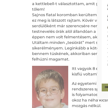
a kettlebell-t választottam, amit gya
tőlem!
Sajnos fiatal koromban kerültem a spor
ez meg is látszott rajtam. Kövér voltam,
serdülőként már szerencsére nem volt 
testnevelés órák alól állandóan a kibú
éppen nem volt felmentésem, akkor ki
Utáltam minden „tesiórát” mert soha 
sikerélményem. Leginkább a kötélmá
bennem tüskének, akkoriban semenn
felhúzni magamat.
Itt vagyok 8 évese
kisfiú voltam?
Az egyetemi évek a
rendszeres sportol
is folyamatosan ha
okoz ha néha kicsit
mozgás nélkül.