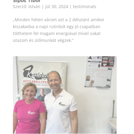
Sipos Tibor
Szerző:
István
|
júl 30, 2024
|
testimonals
„Minden héten várom azt a 2 délutánt amikor
kiszakadva a napi rutinból egy jó csapatban
tölthetem fel magam energiával mivel sokat
utazom és ülőmunkát végzek.”