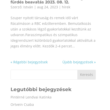
fürdés beavatás 2023. 08. 12.
Szerző:
István
|
aug 24, 2023
|
hírek
Szuper nyitott társaság és remek idő várt
Rácalmáson a RBC edzőteremben. Bemutatkozás
után a szokásos légző gyakorlatokkal kezdtünk az
udvaron.Paraszimpatikus és szimpatikus
idegrendszert különböző gyakorlatokkal aktiváltuk a
jeges élmény előtt. Kezdők 2-4 percet...
« Régebbi bejegyzések
Újabb bejegyzések »
Keresés
Legutóbbi bejegyzések
Pintérné Lendvai Katinka
Ortvein Csaba