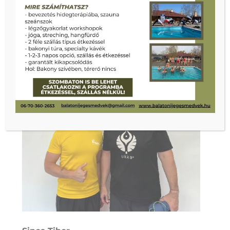
kezdtem el járni István edzéseire. Megtetszett a
csoportos edzések felszabadult hangulata,
változatossága és a jó közösség. István tanácsainak
hála nem csak a hátfájdalomtól, hanem jelentős
túlsúlytól is sikerült...