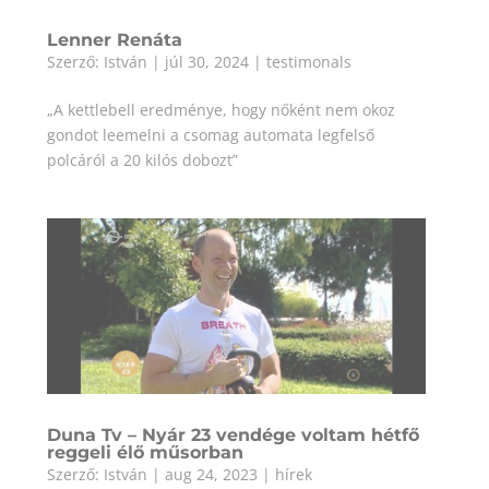
Lenner Renáta
Szerző:
István
|
júl 30, 2024
|
testimonals
„A kettlebell eredménye, hogy nőként nem okoz
gondot leemelni a csomag automata legfelső
polcáról a 20 kilós dobozt”
Duna Tv – Nyár 23 vendége voltam hétfő
reggeli élő műsorban
Szerző:
István
|
aug 24, 2023
|
hírek