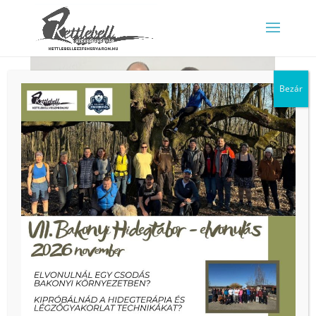
https://www.kettlebellveszprem.hu/
Bezár
Tuska István
Szerző:
István
|
júl 30, 2024
|
testimonals
„Az ülőmunka okozta hát,- és derékfájdalmak miatt