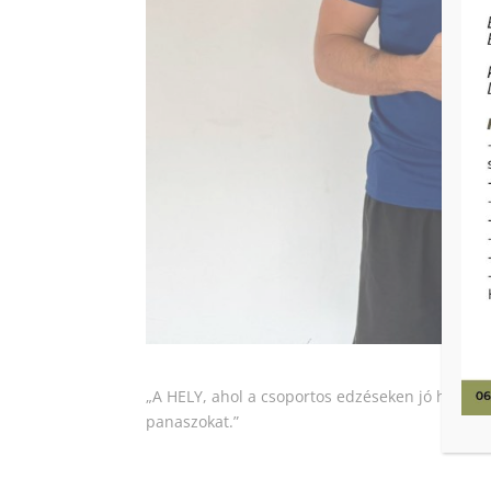
„A HELY, ahol a csoportos edzéseken jó hangul
panaszokat.”