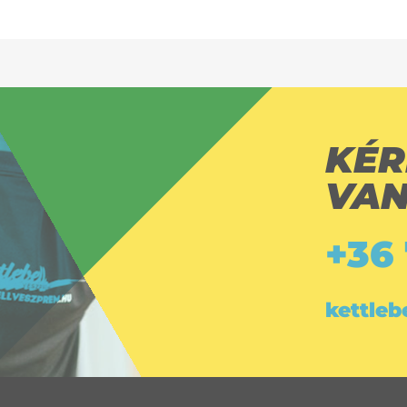
KÉR
VAN
+36
kettle