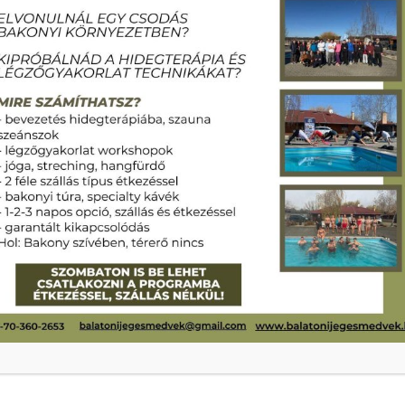
atban, közösen küzdjük le az ülőmunka okozta hátfájást és egyéb