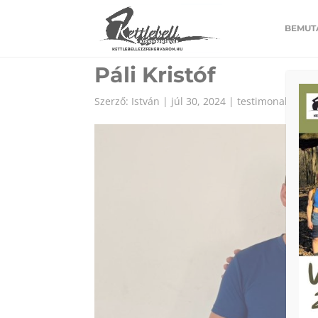
https://www.kettlebellveszprem.hu/
BEMUT
Páli Kristóf
Szerző:
István
|
júl 30, 2024
|
testimonals
|
Ni