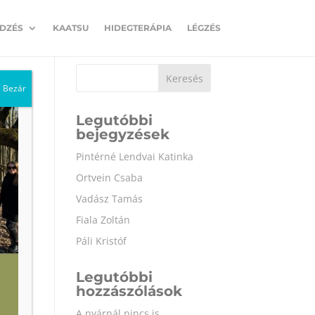
EDZÉS
KAATSU
HIDEGTERÁPIA
LÉGZÉS
Keresés
Bezár
Legutóbbi
bejegyzések
Pintérné Lendvai Katinka
Ortvein Csaba
Vadász Tamás
Fiala Zoltán
Páli Kristóf
Legutóbbi
hozzászólások
A nyárnál nincs is