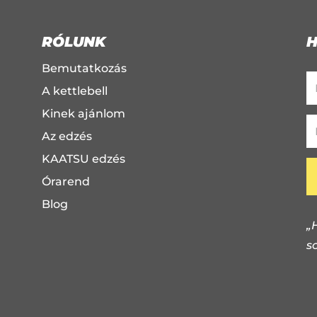
RÓLUNK
H
Bemutatkozás
A kettlebell
Kinek ajánlom
Az edzés
KAATSU edzés
Órarend
Blog
„
s