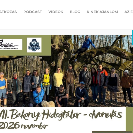
ATKOZÁS
PODCAST
VIDEÓK
BLOG
KINEK AJÁNLOM
AZ 
ncsenek hozzászólások