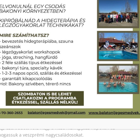
g, ezért adott volt, hogy a Rozé Rizling Jazz napokon az
támogassuk a veszprémi nagycsaládosokat.