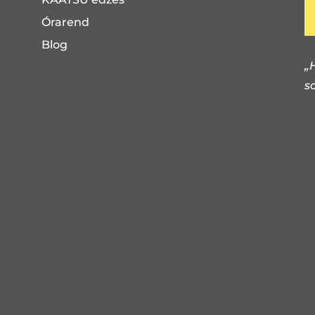
Órarend
Blog
„
s