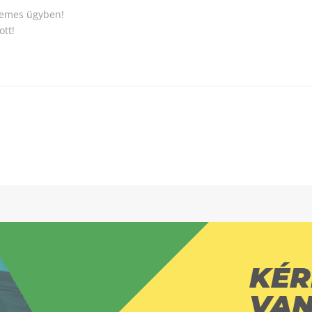
nemes ügyben!
ott!
KÉR
VAN