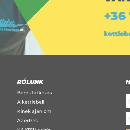
+36
kettle
RÓLUNK
H
Bemutatkozás
A kettlebell
Kinek ajánlom
Az edzés
KAATSU edzés