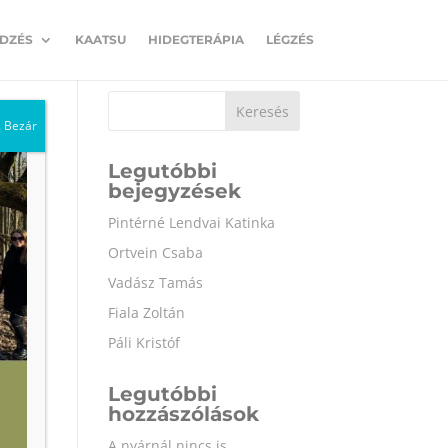
EDZÉS
KAATSU
HIDEGTERÁPIA
LÉGZÉS
Keresés
Bezár
Legutóbbi
bejegyzések
Pintérné Lendvai Katinka
Ortvein Csaba
Vadász Tamás
Fiala Zoltán
Páli Kristóf
Legutóbbi
hozzászólások
A nyárnál nincs is