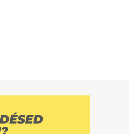
DÉSED
?