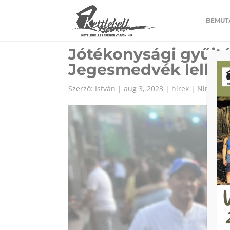
https://www.kettlebellveszprem.hu/
BEMUT
Jótékonysági gyűjté
Jegesmedvék lelke
Szerző:
István
|
aug 3, 2023
|
hírek
|
Nincsene