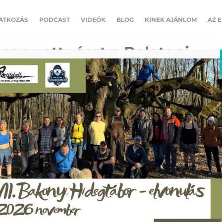
ATKOZÁS
PODCAST
VIDEÓK
BLOG
KINEK AJÁNLOM
AZ 
sen vett részt a Balatoni
s közössége
k hozzászólások